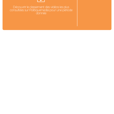
Découvrir le classement des vidéos les plus
consultées sur Politiquemedia pour une période
donnée