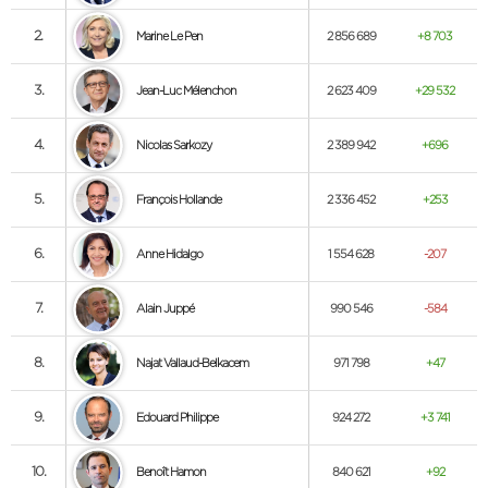
2.
Marine Le Pen
2 856 689
+8 703
3.
Jean-Luc Mélenchon
2 623 409
+29 532
4.
Nicolas Sarkozy
2 389 942
+696
5.
François Hollande
2 336 452
+253
6.
Anne Hidalgo
1 554 628
-207
7.
Alain Juppé
990 546
-584
8.
Najat Vallaud-Belkacem
971 798
+47
9.
Edouard Philippe
924 272
+3 741
10.
Benoît Hamon
840 621
+92