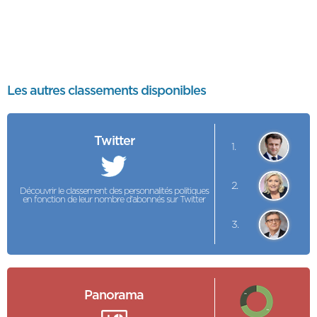
Les autres classements disponibles
Twitter
1.
2.
Découvrir le classement des personnalités politiques
en fonction de leur nombre d'abonnés sur Twitter
3.
Panorama