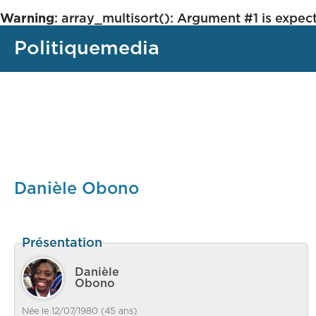
Warning
: array_multisort(): Argument #1 is expect
Politiquemedia
Danièle Obono
Présentation
Danièle
Obono
Née le 12/07/1980 (45 ans)