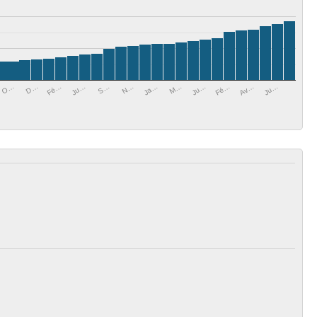
S…
Ja…
Ju…
Av…
D…
Ju…
N…
M…
Fé…
Ju…
O…
Fé…