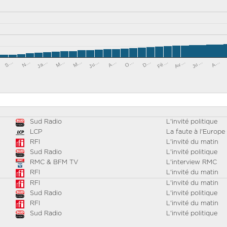
M…
A…
D…
Av…
A…
N…
M…
Ju…
O…
Fé…
Ju…
S…
Ja…
Sud Radio
L'invité politique
LCP
La faute à l'Europe
RFI
L'invité du matin
Sud Radio
L'invité politique
RMC & BFM TV
L'interview RMC
RFI
L'invité du matin
RFI
L'invité du matin
Sud Radio
L'invité politique
RFI
L'invité du matin
Sud Radio
L'invité politique