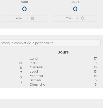
Août
2026
0
0
Juillet : 0
2025 : 0
'historique complet de la personnalité.
Jours
Lundi
17
14
Mardi
10
Mercredi
16
8
Jeudi
15
7
Vendredi
14
5
Samedi
6
3
Dimanche
5