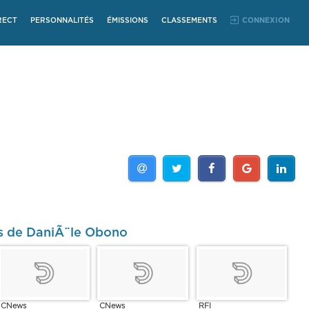
RECT
PERSONNALITÉS
ÉMISSIONS
CLASSEMENTS
CONNEXION
os de DaniÃ¨le Obono
CNews
CNews
RFI