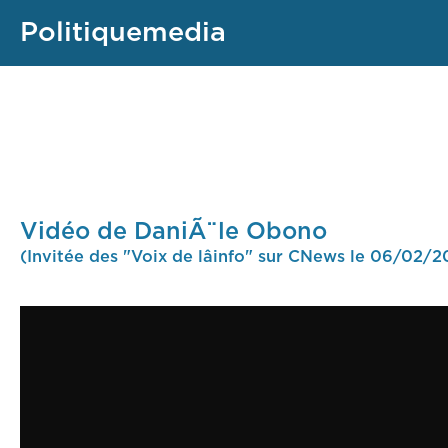
Politiquemedia
Vidéo de DaniÃ¨le Obono
(Invitée des "Voix de lâinfo" sur CNews le 06/02/2