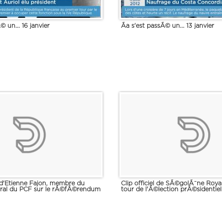
© un... 16 janvier
Ãa s'est passÃ© un... 13 janvier
d'Etienne Fajon, membre du
Clip officiel de SÃ©golÃ¨ne Roya
ral du PCF sur le rÃ©fÃ©rendum
tour de l'Ã©lection prÃ©sidentie