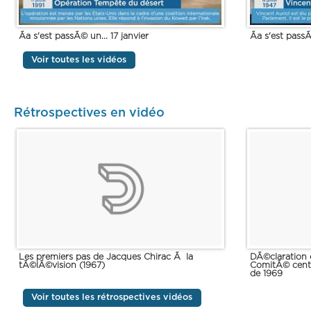
Ãa s'est passÃ© un... 17 janvier
Ãa s'est passÃ
Voir toutes les vidéos
Rétrospectives en vidéo
Les premiers pas de Jacques Chirac Ã la
DÃ©claration 
tÃ©lÃ©vision (1967)
ComitÃ© cent
de 1969
Voir toutes les rétrospectives vidéos