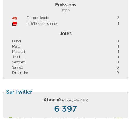
Emissions
Top 5
Europe Hebdo
2
Le téléphone sonne
1
Jours
Lundi
0
Mardi
1
Mercredi
1
Jeudi
1
Vendredi
0
Samedi
0
Dimanche
0
Sur Twitter
Abonnés
(au 1er juillet 2022
)
6 397
+24
abonnés vs mois précédent, équivalent à une hausse de
+0,38%
Classement des politiques sur Twitter