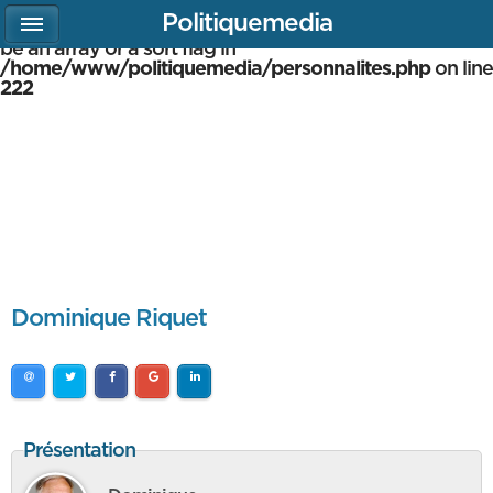
Politiquemedia
Warning
: array_multisort(): Argument #1 is expected to
be an array or a sort flag in
/home/www/politiquemedia/personnalites.php
on line
222
Dominique Riquet
Présentation