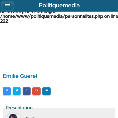
Politiquemedia
Warning
: array_multisort(): Argument #1 is expected to
be an array or a sort flag in
/home/www/politiquemedia/personnalites.php
on line
222
Emilie Guerel
Présentation