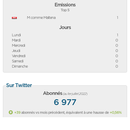
Emissions
Top 5
M comme Maïtena
1
Jours
Lundi
1
Mardi
0
Mercredi
0
Jeudi
0
Vendredi
0
Samedi
0
Dimanche
0
Sur Twitter
Abonnés
(au 1er juillet 2022
)
6 977
+39
abonnés vs mois précédent, équivalent à une hausse de
+0,56%
Classement des politiques sur Twitter
Sa page Twitter