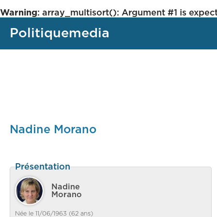
Warning
: array_multisort(): Argument #1 is expect
Politiquemedia
Nadine Morano
Présentation
Nadine
Morano
Née le 11/06/1963 (62 ans)