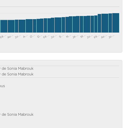
Ju…
O…
Ju…
Av…
N…
Fé…
Av…
A…
M…
Fé…
S…
D…
Fé…
Ju…
Ja…
Ju…
w de Sonia Mabrouk
w de Sonia Mabrouk
ous
w de Sonia Mabrouk