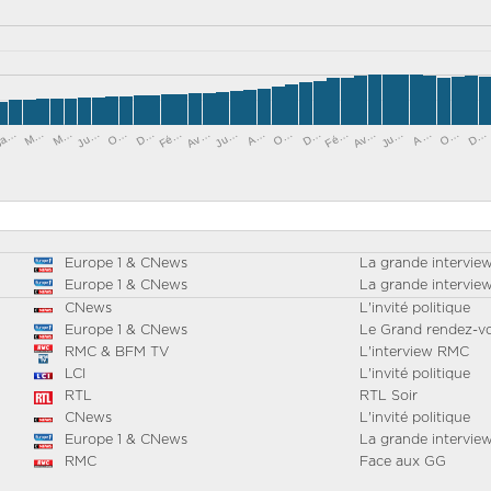
Fé…
Ju…
Ju…
D…
Ja…
Ju…
O…
D…
Av…
M…
O…
Av…
A…
O…
Fé…
M…
A…
D…
Europe 1 & CNews
La grande intervie
Europe 1 & CNews
La grande intervie
CNews
L'invité politique
Europe 1 & CNews
Le Grand rendez-v
RMC & BFM TV
L'interview RMC
LCI
L'invité politique
RTL
RTL Soir
CNews
L'invité politique
Europe 1 & CNews
La grande intervie
RMC
Face aux GG