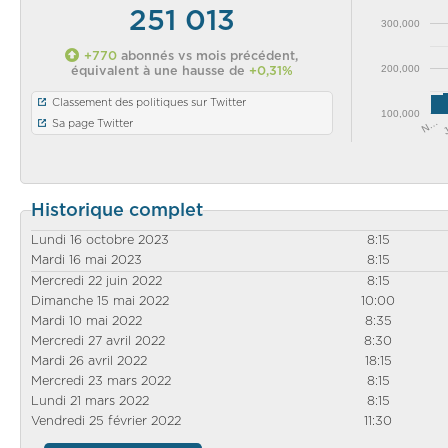
251 013
300,000
+770
abonnés vs mois précédent,
200,000
équivalent à une hausse de
+0,31%
Classement des politiques sur Twitter
100,000
N…
Sa page Twitter
Historique complet
Lundi 16 octobre 2023
8:15
Mardi 16 mai 2023
8:15
Mercredi 22 juin 2022
8:15
Dimanche 15 mai 2022
10:00
Mardi 10 mai 2022
8:35
Mercredi 27 avril 2022
8:30
Mardi 26 avril 2022
18:15
Mercredi 23 mars 2022
8:15
Lundi 21 mars 2022
8:15
Vendredi 25 février 2022
11:30