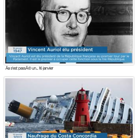
Ãa s'est passÃ© un... 16 janvier