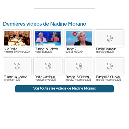
Dernières vidéos de Nadine Morano
Sud Radio
Europe 1 & CNews
France 2
Radio Classique
mercredi 5 fÃ©vrier 2020
mardi 4 juin 2019
jeudi 23 mai 2019
mardi 9 avril 2019
Europe 1 & CNews
Radio Classique
Europe 1 & CNews
Europe 1 & CNews
lundi 8 avril 2019
mardi 29 janvier 2019
mardi 27 novembre 2018
mardi 6 novembre 2018
Voir toutes les vidéos de Nadine Morano