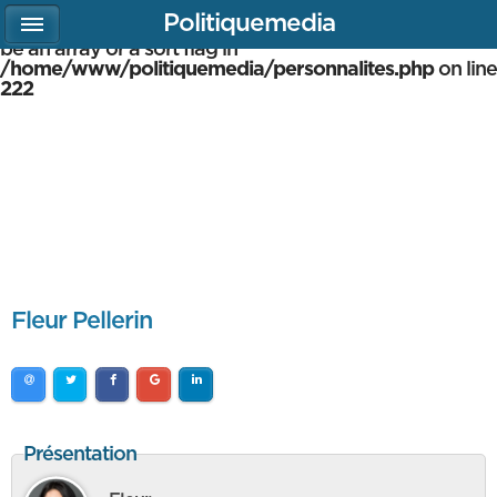
Politiquemedia
Warning
: array_multisort(): Argument #1 is expected to
be an array or a sort flag in
/home/www/politiquemedia/personnalites.php
on line
222
Fleur Pellerin
Présentation