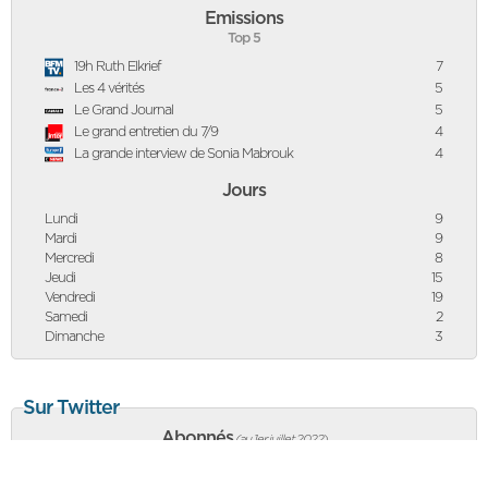
Emissions
Top 5
19h Ruth Elkrief
7
Les 4 vérités
5
Le Grand Journal
5
Le grand entretien du 7/9
4
La grande interview de Sonia Mabrouk
4
Jours
Lundi
9
Mardi
9
Mercredi
8
Jeudi
15
Vendredi
19
Samedi
2
Dimanche
3
Sur Twitter
Abonnés
(au 1er juillet 2022
)
618 303