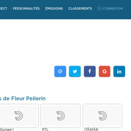
RECT
PERSONNALITÉS
ÉMISSIONS
CLASSEMENTS
CONNEXION
 de Fleur Pellerin
Europe 1
RTL
iTÃ©lÃ©