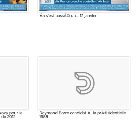
Ãa s'est passÃ© un... 12 janvier
kozy pour le
Raymond Barre candidat Ã la prÃ©sidentielle
e de 2012
1988