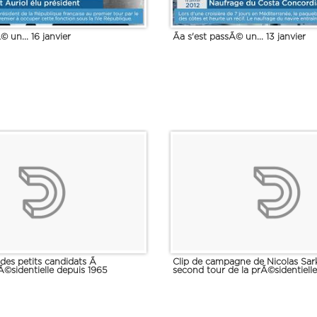
© un... 16 janvier
Ãa s'est passÃ© un... 13 janvier
e des petits candidats Ã
Clip de campagne de Nicolas Sar
Ã©sidentielle depuis 1965
second tour de la prÃ©sidentiell