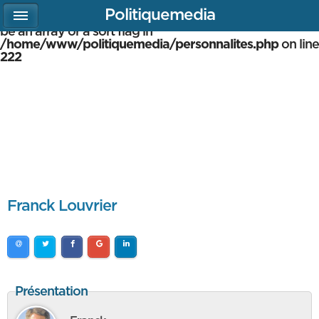
Politiquemedia
Warning
: array_multisort(): Argument #1 is expected to
be an array or a sort flag in
/home/www/politiquemedia/personnalites.php
on line
222
Franck Louvrier
Présentation