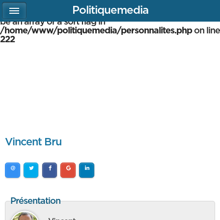
Politiquemedia
Warning
: array_multisort(): Argument #1 is expected to
be an array or a sort flag in
/home/www/politiquemedia/personnalites.php
on line
222
Vincent Bru
Présentation