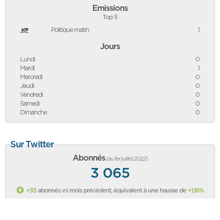
Emissions
Top 5
Politique matin
1
Jours
Lundi
0
Mardi
1
Mercredi
0
Jeudi
0
Vendredi
0
Samedi
0
Dimanche
0
Sur Twitter
Abonnés
(au 1er juillet 2022
)
3 065
+35
abonnés vs mois précédent, équivalent à une hausse de
+1,16%
Classement des politiques sur Twitter
Sa page Twitter