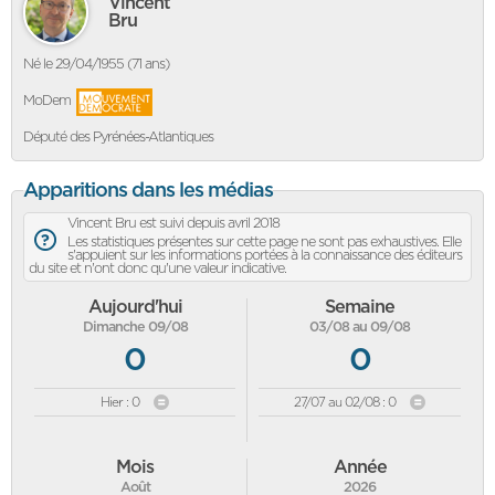
Vincent
Bru
Né le 29/04/1955 (71 ans)
MoDem
Député des Pyrénées-Atlantiques
Apparitions dans les médias
Vincent Bru est suivi depuis avril 2018
Les statistiques présentes sur cette page ne sont pas exhaustives. Elle
s'appuient sur les informations portées à la connaissance des éditeurs
du site et n'ont donc qu'une valeur indicative.
Aujourd'hui
Semaine
Dimanche 09/08
03/08 au 09/08
0
0
Hier : 0
27/07 au 02/08 : 0
Mois
Année
Août
2026