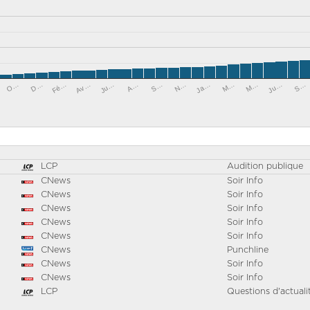
S…
S…
O…
N…
D…
Ja…
Fé…
M…
Av…
M…
Ju…
Ju…
A…
LCP
Audition publique
CNews
Soir Info
CNews
Soir Info
CNews
Soir Info
CNews
Soir Info
CNews
Soir Info
CNews
Punchline
CNews
Soir Info
CNews
Soir Info
LCP
Questions d'actuali