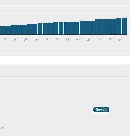
D…
Fé…
N…
Av…
Ja…
Ju…
Av…
M…
Ju…
M…
O…
Ju…
Revoir
té