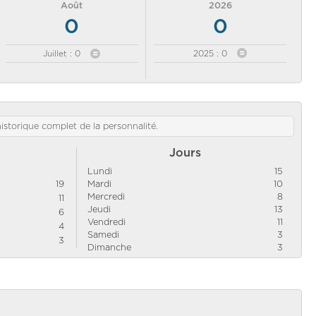
Août
2026
0
0
Juillet : 0
2025 : 0
'historique complet de la personnalité.
Jours
Lundi
15
19
Mardi
10
Mercredi
8
11
Jeudi
13
6
Vendredi
11
4
Samedi
3
3
Dimanche
3