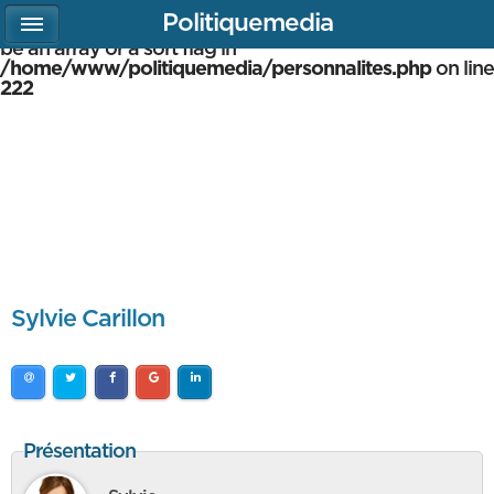
Politiquemedia
Warning
: array_multisort(): Argument #1 is expected to
be an array or a sort flag in
/home/www/politiquemedia/personnalites.php
on line
222
Sylvie Carillon
Présentation