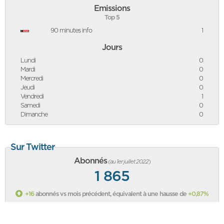
Emissions
Top 5
90 minutes info
1
Jours
Lundi
0
Mardi
0
Mercredi
0
Jeudi
0
Vendredi
1
Samedi
0
Dimanche
0
Sur Twitter
Abonnés
(au 1er juillet 2022
)
1 865
+16
abonnés vs mois précédent, équivalent à une hausse de
+0,87%
Classement des politiques sur Twitter
Sa page Twitter