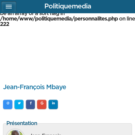
Politiquemedia
Warning
: array_multisort(): Argument #1 is expected to
be an array or a sort flag in
/home/www/politiquemedia/personnalites.php
on line
222
Jean-François Mbaye
Présentation