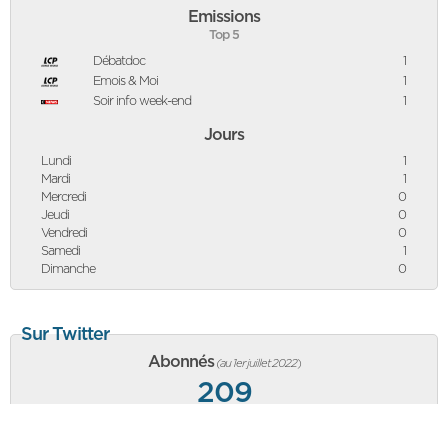
Emissions
Top 5
Débatdoc
1
Emois & Moi
1
Soir info week-end
1
Jours
Lundi
1
Mardi
1
Mercredi
0
Jeudi
0
Vendredi
0
Samedi
1
Dimanche
0
Sur Twitter
Abonnés
(au 1er juillet 2022
)
209
-2
abonnés vs mois précédent, équivalent à une baisse de
-0,95%