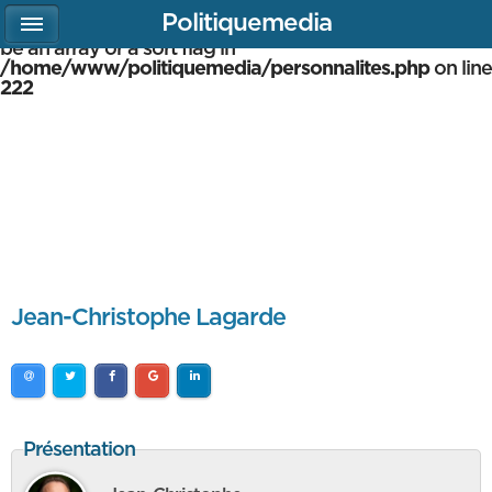
Politiquemedia
Warning
: array_multisort(): Argument #1 is expected to
be an array or a sort flag in
/home/www/politiquemedia/personnalites.php
on line
222
Jean-Christophe Lagarde
Présentation