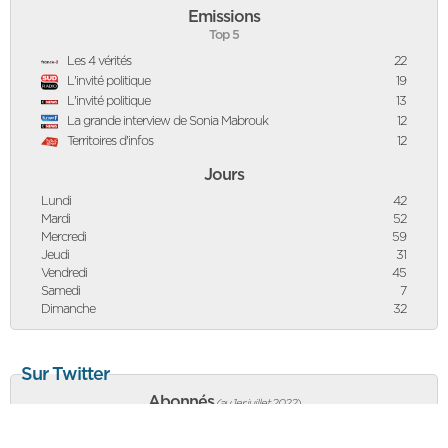
Emissions
Top 5
Les 4 vérités
22
L'invité politique
19
L'invité politique
13
La grande interview de Sonia Mabrouk
12
Territoires d'infos
12
Jours
Lundi
42
Mardi
52
Mercredi
59
Jeudi
31
Vendredi
45
Samedi
7
Dimanche
32
Sur Twitter
Abonnés
(au 1er juillet 2022
)
121 751