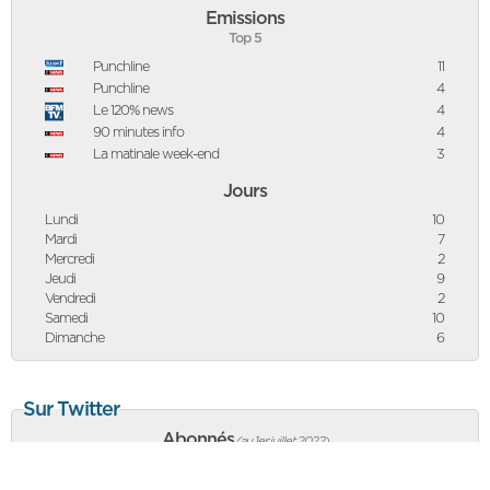
Emissions
Top 5
Punchline
11
Punchline
4
Le 120% news
4
90 minutes info
4
La matinale week-end
3
Jours
Lundi
10
Mardi
7
Mercredi
2
Jeudi
9
Vendredi
2
Samedi
10
Dimanche
6
Sur Twitter
Abonnés
(au 1er juillet 2022
)
36 669