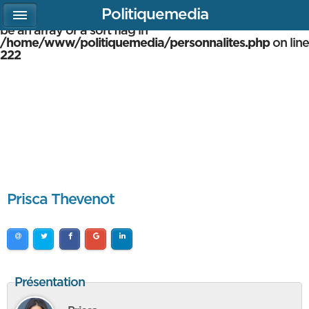
Politiquemedia
Warning
: array_multisort(): Argument #1 is expected to
be an array or a sort flag in
/home/www/politiquemedia/personnalites.php
on line
222
Prisca Thevenot
Présentation