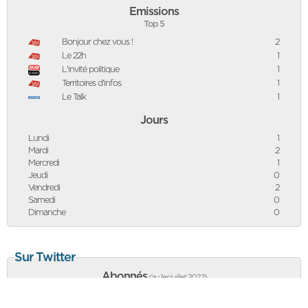
Emissions
Top 5
Bonjour chez vous !
2
Le 22h
1
L'invité politique
1
Territoires d'infos
1
Le Talk
1
Jours
Lundi
1
Mardi
2
Mercredi
1
Jeudi
0
Vendredi
2
Samedi
0
Dimanche
0
Sur Twitter
Abonnés
(au 1er juillet 2022
)
13 113