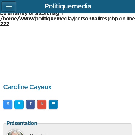
Politiquemedia
Warning
: array_multisort(): Argument #1 is expected to
be an array or a sort flag in
/home/www/politiquemedia/personnalites.php
on line
222
Caroline Cayeux
Présentation