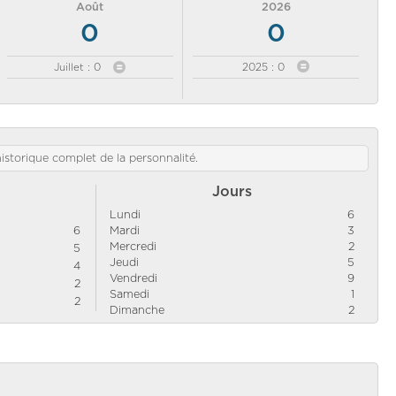
Août
2026
0
0
Juillet : 0
2025 : 0
'historique complet de la personnalité.
Jours
Lundi
6
6
Mardi
3
Mercredi
2
5
Jeudi
5
4
Vendredi
9
2
Samedi
1
2
Dimanche
2