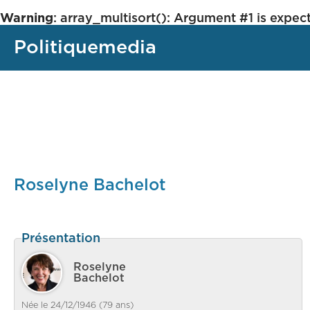
Warning
: array_multisort(): Argument #1 is expect
Politiquemedia
Roselyne Bachelot
Présentation
Roselyne
Bachelot
Née le 24/12/1946 (79 ans)