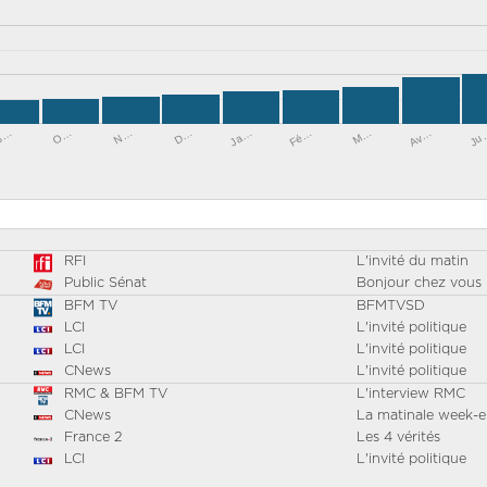
S…
O…
N…
D…
Ja…
Fé…
M…
Av…
Ju
RFI
L'invité du matin
Public Sénat
Bonjour chez vous 
BFM TV
BFMTVSD
LCI
L'invité politique
LCI
L'invité politique
CNews
L'invité politique
RMC & BFM TV
L'interview RMC
CNews
La matinale week-
France 2
Les 4 vérités
LCI
L'invité politique