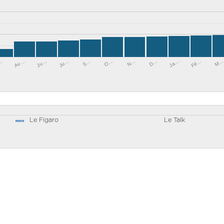
S…
Fé…
Av…
N…
Ju…
Ja…
…
O…
M
Ju…
D…
Le Figaro
Le Talk