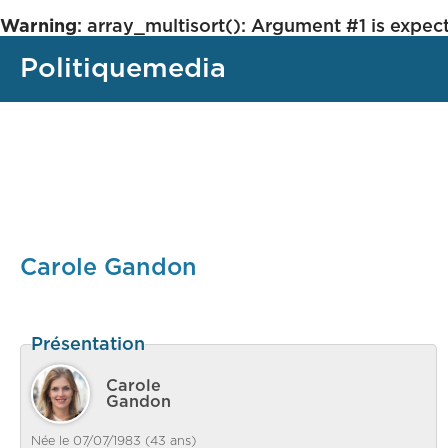
Warning
: array_multisort(): Argument #1 is expect
Politiquemedia
Carole Gandon
Présentation
Carole
Gandon
Née le 07/07/1983 (43 ans)