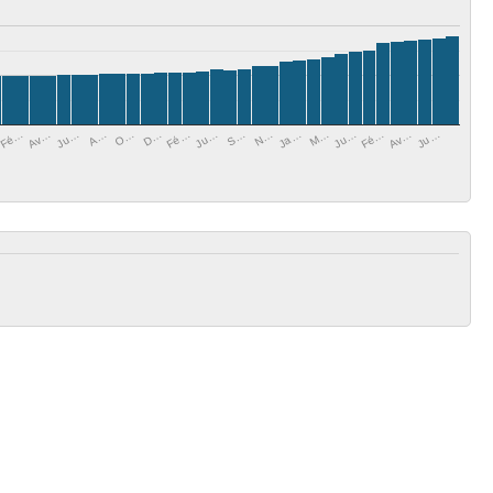
Ju…
O…
Ju…
Av…
N…
Fé…
Av…
A…
M…
Fé…
S…
D…
Fé…
Ju…
Ja…
Ju…