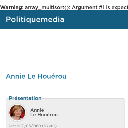
Warning
: array_multisort(): Argument #1 is expect
Politiquemedia
Annie Le Houérou
Présentation
Annie
Le Houérou
Née le 31/03/1960 (66 ans)