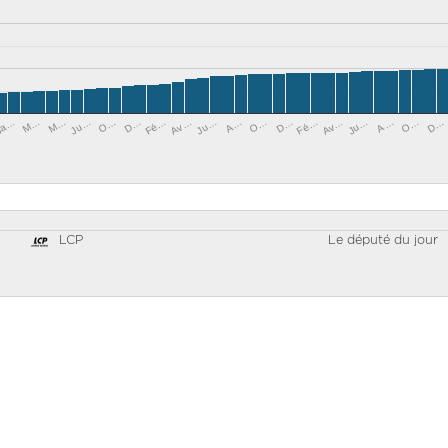
Fé…
Ju…
Ju…
D…
Ja…
Ju…
O…
D…
Av…
M…
O…
Av…
A…
O…
Fé…
M…
A…
D…
LCP
Le député du jour