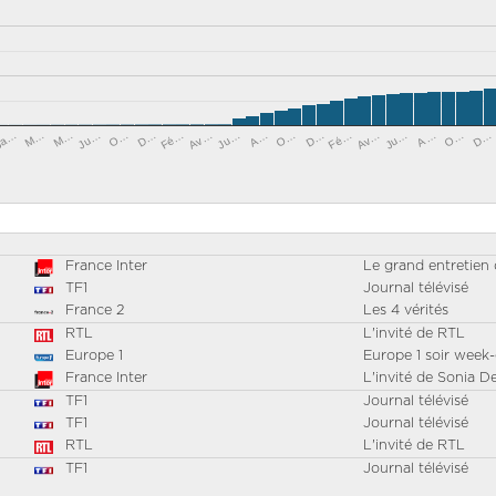
Fé…
Ju…
Ju…
D…
Ja…
Ju…
O…
D…
Av…
M…
O…
Av…
A…
O…
Fé…
M…
A…
D…
France Inter
Le grand entretien 
TF1
Journal télévisé
France 2
Les 4 vérités
RTL
L'invité de RTL
Europe 1
Europe 1 soir week
France Inter
L'invité de Sonia De
TF1
Journal télévisé
TF1
Journal télévisé
RTL
L'invité de RTL
TF1
Journal télévisé