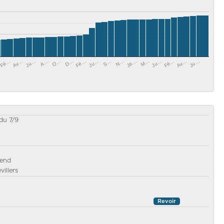
Ju…
O…
Ju…
Av…
N…
Fé…
Av…
A…
M…
Fé…
S…
D…
Fé…
Ju…
Ja…
Ju…
du 7/9
-end
villers
Revoir