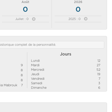
Août
2026
0
0
Juillet : 0
2025 : 0
'historique complet de la personnalité.
Jours
Lundi
12
9
Mardi
27
Mercredi
52
8
Jeudi
19
8
Vendredi
7
8
Samedi
3
nia Mabrouk
7
Dimanche
6