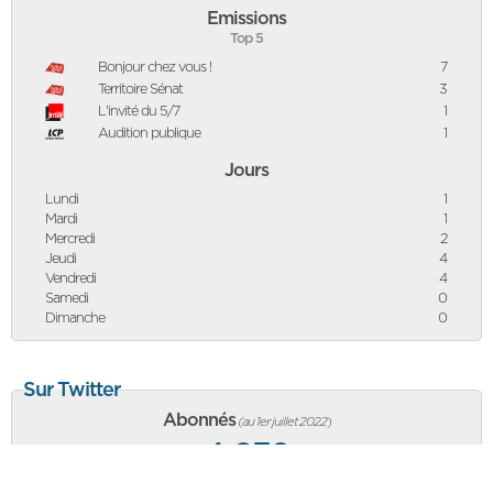
Emissions
Top 5
Bonjour chez vous !
7
Territoire Sénat
3
L'invité du 5/7
1
Audition publique
1
Jours
Lundi
1
Mardi
1
Mercredi
2
Jeudi
4
Vendredi
4
Samedi
0
Dimanche
0
Sur Twitter
Abonnés
(au 1er juillet 2022
)
4 832