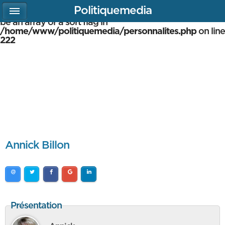
Politiquemedia
Warning
: array_multisort(): Argument #1 is expected to
be an array or a sort flag in
/home/www/politiquemedia/personnalites.php
on line
222
Annick Billon
Présentation