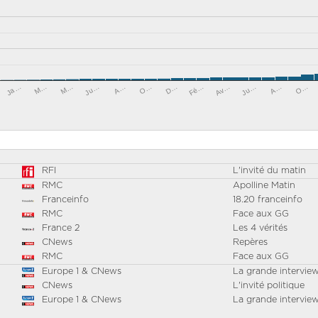
Ja…
Ju…
D…
Ju…
O…
Av…
M…
O…
M…
A…
Fé…
A…
RFI
L'invité du matin
RMC
Apolline Matin
Franceinfo
18.20 franceinfo
RMC
Face aux GG
France 2
Les 4 vérités
CNews
Repères
RMC
Face aux GG
Europe 1 & CNews
La grande intervie
CNews
L'invité politique
Europe 1 & CNews
La grande intervie