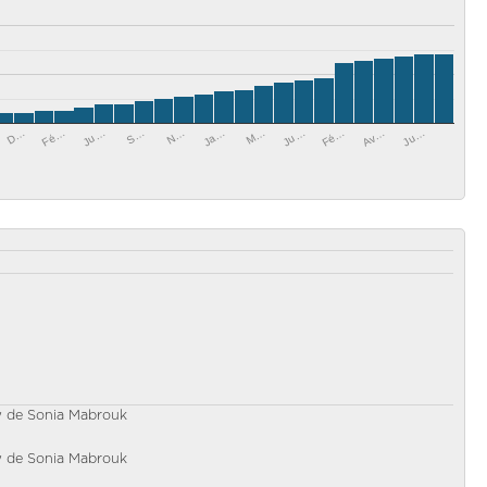
D…
S…
M…
Av…
Ju…
Ja…
Fé…
Fé…
N…
Ju…
Ju…
w de Sonia Mabrouk
w de Sonia Mabrouk