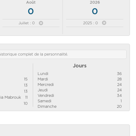
Août
2026
0
0
Juillet : 0
2025 : 0
'historique complet de la personnalité.
Jours
Lundi
36
15
Mardi
28
Mercredi
24
13
Jeudi
24
13
Vendredi
34
nia Mabrouk
11
Samedi
1
10
Dimanche
20