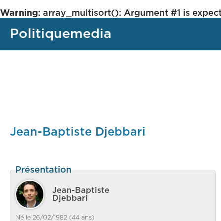
Warning
: array_multisort(): Argument #1 is expect
Politiquemedia
Jean-Baptiste Djebbari
Présentation
Jean-Baptiste
Djebbari
Né le 26/02/1982 (44 ans)