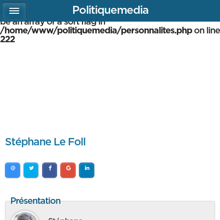
Politiquemedia
Warning
: array_multisort(): Argument #1 is expected to
be an array or a sort flag in
/home/www/politiquemedia/personnalites.php
on line
222
Stéphane Le Foll
Présentation