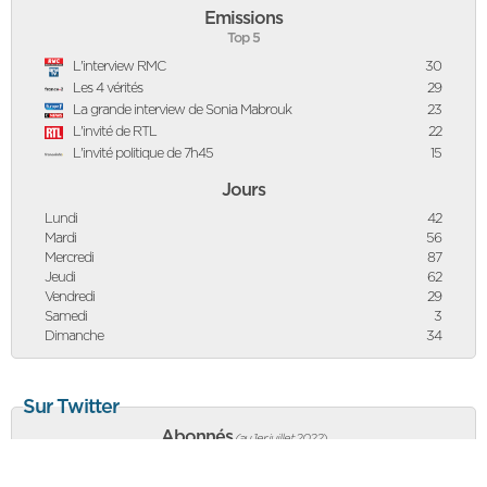
Emissions
Top 5
L'interview RMC
30
Les 4 vérités
29
La grande interview de Sonia Mabrouk
23
L'invité de RTL
22
L'invité politique de 7h45
15
Jours
Lundi
42
Mardi
56
Mercredi
87
Jeudi
62
Vendredi
29
Samedi
3
Dimanche
34
Sur Twitter
Abonnés
(au 1er juillet 2022
)
138 173