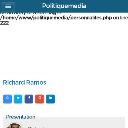
Politiquemedia
Warning
: array_multisort(): Argument #1 is expected to
be an array or a sort flag in
/home/www/politiquemedia/personnalites.php
on line
222
Richard Ramos
Présentation