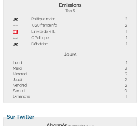
Emissions
Top 5
Politique matin
2
18.20 franceinfo
2
L'invité de RTL
1
C Politique
1
Débatdoc
1
Jours
Lundi
1
Mardi
3
Mercredi
3
Jeudi
2
Vendredi
2
Samedi
0
Dimanche
1
Sur Twitter
Abonnés
(au 1er juillet 2022
)
3 086