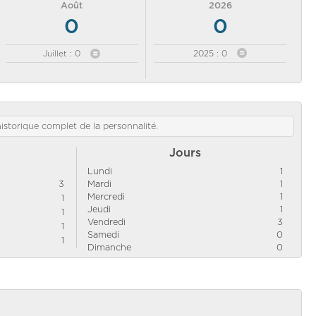
Août
2026
0
0
Juillet : 0
2025 : 0
'historique complet de la personnalité.
Jours
Lundi
1
3
Mardi
1
Mercredi
1
1
Jeudi
1
1
Vendredi
3
1
Samedi
0
1
Dimanche
0