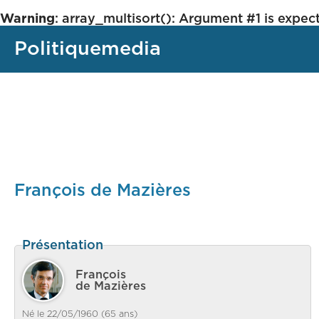
Warning
: array_multisort(): Argument #1 is expect
Politiquemedia
François de Mazières
Présentation
François
de Mazières
Né le 22/05/1960 (65 ans)