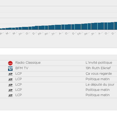
Fé…
Ju…
Ju…
D…
Ja…
Ju…
O…
D…
Av…
M…
O…
Av…
A…
O…
Fé…
M…
A…
D…
Radio Classique
L'invité politique
BFM TV
19h Ruth Elkrief
LCP
Ça vous regarde
LCP
Politique matin
LCP
Le député du jour
LCP
Politique matin
LCP
Politique matin