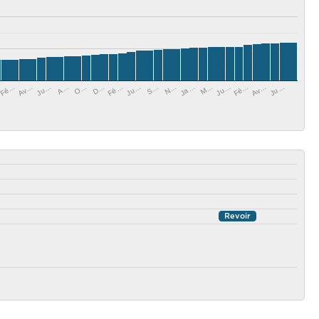
Ju…
O…
Ju…
Av…
N…
Fé…
Av…
A…
M…
Fé…
S…
D…
Fé…
Ju…
Ja…
Ju…
Revoir