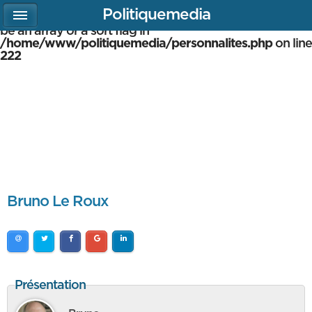
Politiquemedia
Warning
: array_multisort(): Argument #1 is expected to
be an array or a sort flag in
/home/www/politiquemedia/personnalites.php
on line
222
Bruno Le Roux
Présentation