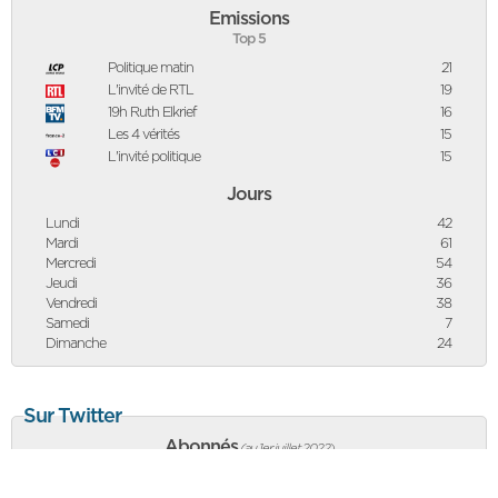
Emissions
Top 5
Politique matin
21
L'invité de RTL
19
19h Ruth Elkrief
16
Les 4 vérités
15
L'invité politique
15
Jours
Lundi
42
Mardi
61
Mercredi
54
Jeudi
36
Vendredi
38
Samedi
7
Dimanche
24
Sur Twitter
Abonnés
(au 1er juillet 2022
)
38 570