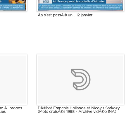
Ãa s'est passÃ© un... 12 janvier
rac Ã propos
DÃ©bat Francois Hollande et Nicolas Sarkozy
ques
(Mots croisÃ©s 1998 - Archive vidÃ©o INA)