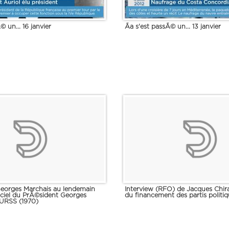
© un... 16 janvier
Ãa s'est passÃ© un... 13 janvier
Georges Marchais au lendemain
Interview (RFO) de Jacques Chi
iciel du PrÃ©sident Georges
du financement des partis politi
URSS (1970)