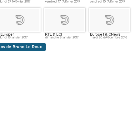
lundi 27 fÃ©vrier 2017
vendredi 17 fÃ©vrier 2017
vendredi 10 fÃ©vrier 2017
Europe 1
RTL & LCI
Europe 1 & CNews
lundi 16 janvier 2017
dimanche 8 janvier 2017
mardi 20 dÃ©cembre 2016
déos de Bruno Le Roux