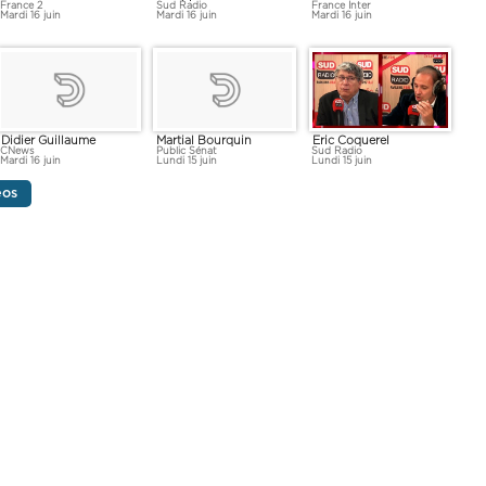
France 2
Sud Radio
France Inter
Mardi 16 juin
Mardi 16 juin
Mardi 16 juin
Eric Coquerel
Didier Guillaume
Martial Bourquin
Sud Radio
CNews
Public Sénat
Lundi 15 juin
Mardi 16 juin
Lundi 15 juin
éos