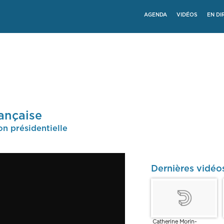
AGENDA
VIDÉOS
EN DI
rançaise
on présidentielle
Dernières vidéo
Catherine Morin-