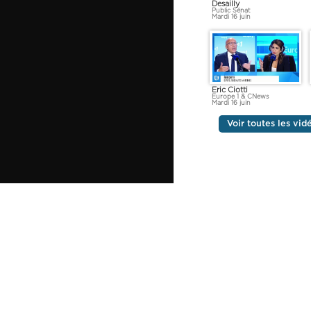
Desailly
Public Sénat
Mardi 16 juin
Eric Ciotti
Europe 1 & CNews
Mardi 16 juin
Voir toutes les vid