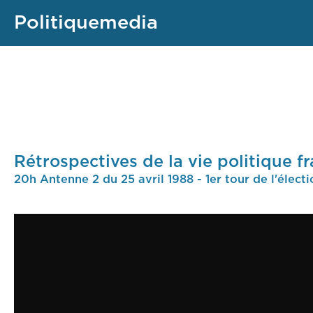
Politiquemedia
Rétrospectives de la vie politique f
20h Antenne 2 du 25 avril 1988 - 1er tour de l'électi