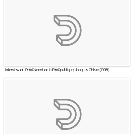
Interview du PrÃ©sident de la RÃ©publique, Jacques Chirac (1998)