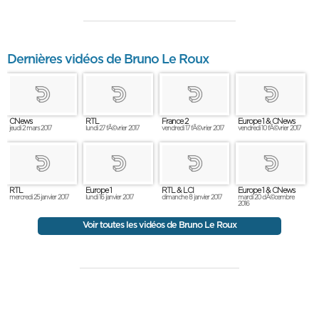
Dernières vidéos de Bruno Le Roux
CNews
RTL
France 2
Europe 1 & CNews
jeudi 2 mars 2017
lundi 27 fÃ©vrier 2017
vendredi 17 fÃ©vrier 2017
vendredi 10 fÃ©vrier 2017
RTL
Europe 1
RTL & LCI
Europe 1 & CNews
mercredi 25 janvier 2017
lundi 16 janvier 2017
dimanche 8 janvier 2017
mardi 20 dÃ©cembre
2016
Voir toutes les vidéos de Bruno Le Roux