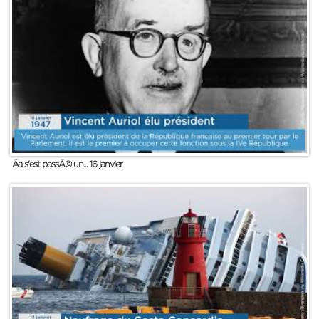
Ãa s'est passÃ© un... 16 janvier