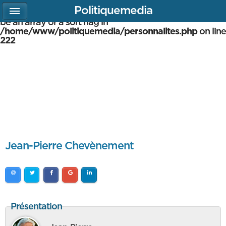
Politiquemedia
Warning
: array_multisort(): Argument #1 is expected to
be an array or a sort flag in
/home/www/politiquemedia/personnalites.php
on line
222
Jean-Pierre Chevènement
Présentation