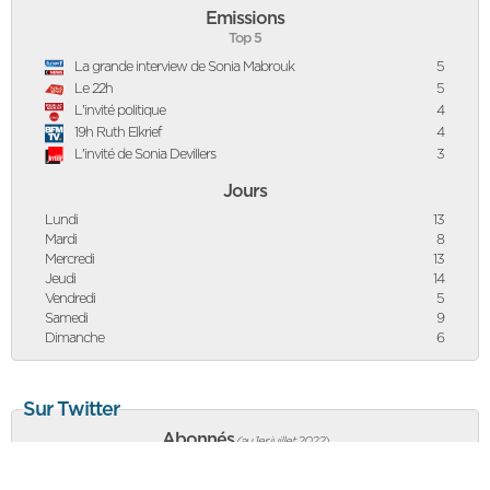
Emissions
Top 5
La grande interview de Sonia Mabrouk
5
Le 22h
5
L'invité politique
4
19h Ruth Elkrief
4
L'invité de Sonia Devillers
3
Jours
Lundi
13
Mardi
8
Mercredi
13
Jeudi
14
Vendredi
5
Samedi
9
Dimanche
6
Sur Twitter
Abonnés
(au 1er juillet 2022
)
66 923