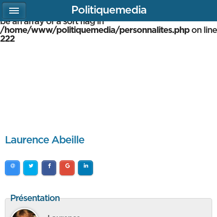
Politiquemedia
Warning
: array_multisort(): Argument #1 is expected to
be an array or a sort flag in
/home/www/politiquemedia/personnalites.php
on line
222
Laurence Abeille
Présentation