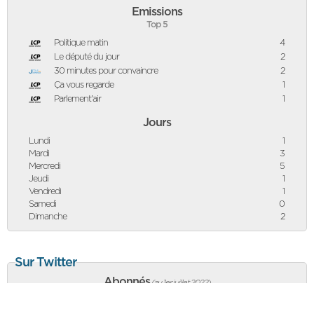
Emissions
Top 5
Politique matin
4
Le député du jour
2
30 minutes pour convaincre
2
Ça vous regarde
1
Parlement'air
1
Jours
Lundi
1
Mardi
3
Mercredi
5
Jeudi
1
Vendredi
1
Samedi
0
Dimanche
2
Sur Twitter
Abonnés
(au 1er juillet 2022
)
4 863