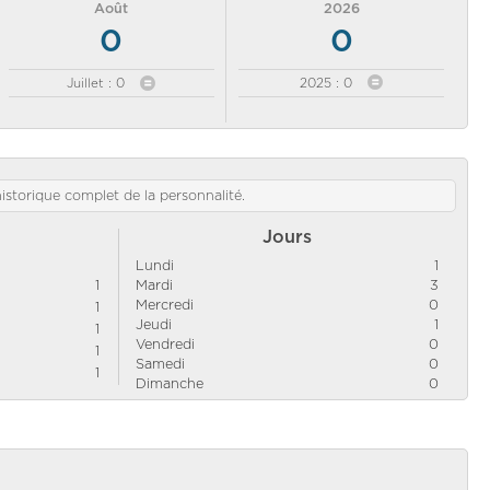
Août
2026
0
0
Juillet : 0
2025 : 0
'historique complet de la personnalité.
Jours
Lundi
1
1
Mardi
3
Mercredi
0
1
Jeudi
1
1
Vendredi
0
1
Samedi
0
1
Dimanche
0