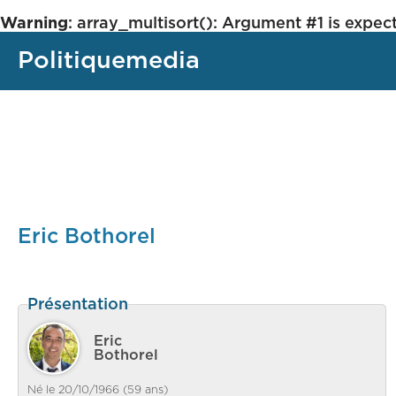
Warning
: array_multisort(): Argument #1 is expect
Politiquemedia
Eric Bothorel
Présentation
Eric
Bothorel
Né le 20/10/1966 (59 ans)