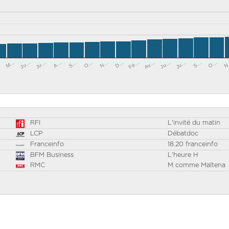
M…
A…
N…
Av…
S…
Ju…
O…
Fé…
Ju…
N
Ju…
S…
D…
Ju…
O…
RFI
L'invité du matin
LCP
Débatdoc
Franceinfo
18.20 franceinfo
BFM Business
L'heure H
RMC
M comme Maïtena