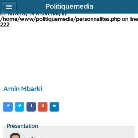
Politiquemedia
Warning
: array_multisort(): Argument #1 is expected to
be an array or a sort flag in
/home/www/politiquemedia/personnalites.php
on line
222
Amin Mbarki
Présentation