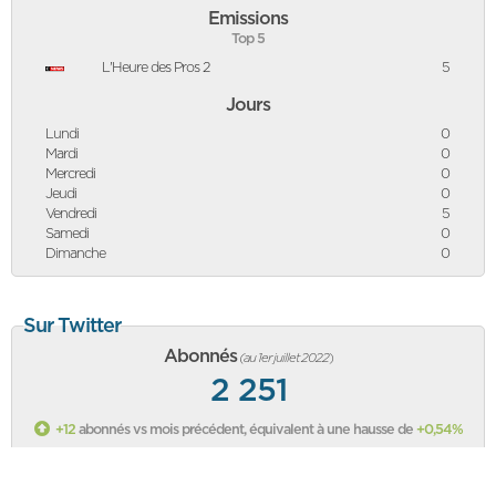
Emissions
Top 5
L'Heure des Pros 2
5
Jours
Lundi
0
Mardi
0
Mercredi
0
Jeudi
0
Vendredi
5
Samedi
0
Dimanche
0
Sur Twitter
Abonnés
(au 1er juillet 2022
)
2 251
+12
abonnés vs mois précédent, équivalent à une hausse de
+0,54%
Classement des politiques sur Twitter
Sa page Twitter