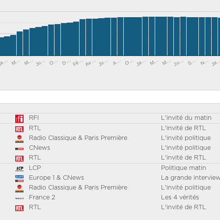
Ja
Ja…
M…
M…
Ju…
O…
D…
Fé…
Av…
Ju…
A…
O…
Ja…
M…
M…
Ju…
S…
N…
RFI
L'invité du matin
RTL
L'invité de RTL
Radio Classique & Paris Première
L'invité politique
CNews
L'invité politique
RTL
L'invité de RTL
LCP
Politique matin
Europe 1 & CNews
La grande intervie
Radio Classique & Paris Première
L'invité politique
France 2
Les 4 vérités
RTL
L'invité de RTL