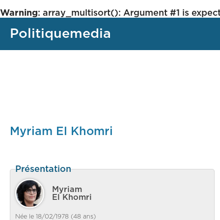
Warning
: array_multisort(): Argument #1 is expect
Politiquemedia
Myriam El Khomri
Présentation
Myriam
El Khomri
Née le 18/02/1978 (48 ans)