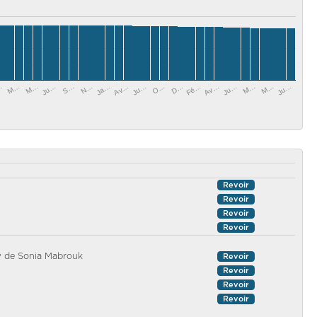
…
M…
M…
Ju…
S…
N…
Ja…
Av…
Ju…
O…
D…
Fé…
Av…
Ju…
M…
M…
Ju…
Revoir
Revoir
Revoir
Revoir
w de Sonia Mabrouk
Revoir
Revoir
Revoir
Revoir