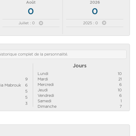
Août
2026
0
0
Juillet : 0
2025 : 0
'historique complet de la personnalité.
Jours
Lundi
10
9
Mardi
21
Mercredi
6
nia Mabrouk
6
Jeudi
10
5
Vendredi
6
5
Samedi
1
3
Dimanche
7