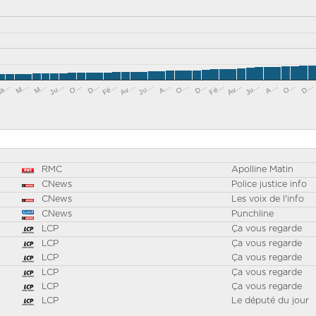
Fé…
Ju…
Ju…
D…
Ja…
Ju…
O…
D…
Av…
M…
O…
Av…
A…
O…
Fé…
M…
A…
D…
RMC
Apolline Matin
CNews
Police justice info
CNews
Les voix de l'info
CNews
Punchline
LCP
Ça vous regarde
LCP
Ça vous regarde
LCP
Ça vous regarde
LCP
Ça vous regarde
LCP
Ça vous regarde
LCP
Le député du jour