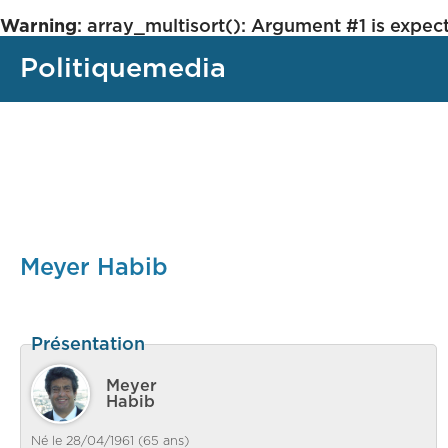
Warning
: array_multisort(): Argument #1 is expect
Politiquemedia
Meyer Habib
Présentation
Meyer
Habib
Né le 28/04/1961 (65 ans)