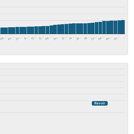
Ju…
O…
Ju…
Av…
N…
Fé…
Av…
A…
M…
Fé…
S…
D…
Fé…
Ju…
Ja…
Ju…
Revoir