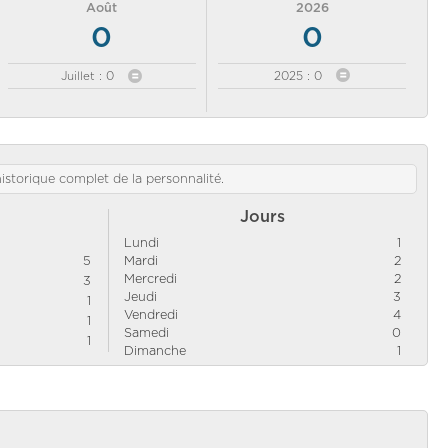
Août
2026
0
0
Juillet : 0
2025 : 0
'historique complet de la personnalité.
Jours
Lundi
1
5
Mardi
2
Mercredi
2
3
Jeudi
3
1
Vendredi
4
1
Samedi
0
1
Dimanche
1