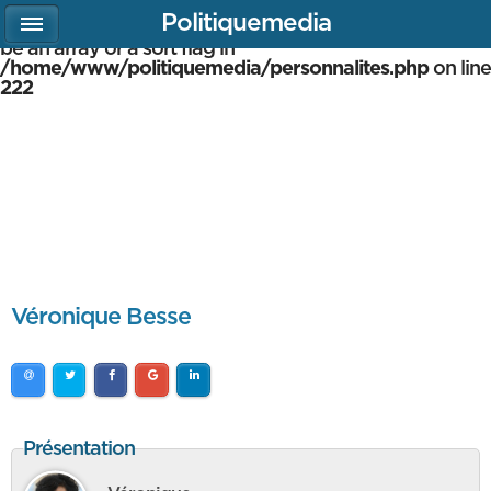
Politiquemedia
Warning
: array_multisort(): Argument #1 is expected to
be an array or a sort flag in
/home/www/politiquemedia/personnalites.php
on line
222
Véronique Besse
Présentation