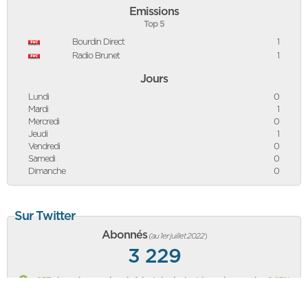
Emissions
Top 5
Bourdin Direct
1
Radio Brunet
1
Jours
Lundi
0
Mardi
1
Mercredi
0
Jeudi
1
Vendredi
0
Samedi
0
Dimanche
0
Sur Twitter
Abonnés
(au 1er juillet 2022
)
3 229
+257
abonnés vs mois précédent, équivalent à une hausse de
+8,65%
Classement des politiques sur Twitter