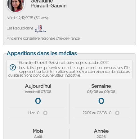
Géraldine
Poirault-Gauvin
Née le 12/12/1975 (50 ans)
Les Républicains
Ancienne conseillère régionale d'Ile-de-France
Apparitions dans les médias
Géraldine Poirault-Gauvin est suivie depuis octobre 2012
Les statistiques présentes sur cette page ne sont pas exhaustives. Elle
s'appuient sur les informations portées à la connaissance des éditeurs
du site et n'ont donc qu'une valeur indicative.
Aujourd'hui
Semaine
Vendredi 07/08
03/08 au 09/08
0
0
Hier : 0
27/07 au 02/08 : 0
Mois
Année
Août
2026