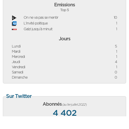
Emissions
Top 5
On ne va pas se mentir
10
L'invité politique
1
Galzi jusqu’à minuit
1
Jours
Lundi
5
Mardi
1
Mercredi
1
Jeudi
4
Vendredi
1
Samedi
0
Dimanche
0
Sur Twitter
Abonnés
(au 1er juillet 2022
)
4 402
-6
abonnés vs mois précédent, équivalent à une baisse de
-0,14%