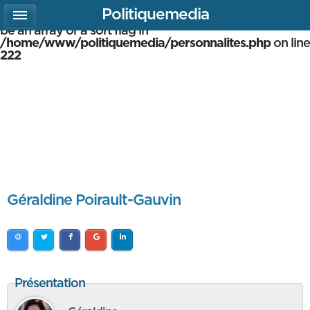
Politiquemedia
Warning
: array_multisort(): Argument #1 is expected to
be an array or a sort flag in
/home/www/politiquemedia/personnalites.php
on line
222
Géraldine Poirault-Gauvin
Présentation