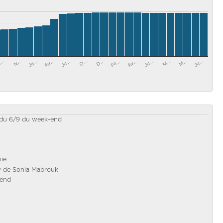
N…
Av…
O…
Fé…
Ju…
M…
S…
Ja…
Ju…
D…
Av…
M…
Ju…
 du 6/9 du week-end
mie
w de Sonia Mabrouk
-end