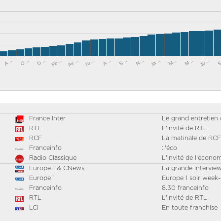
O…
Fé…
Ju…
S…
Ja…
M…
A…
D…
Av…
A…
N…
M…
Ju…
France Inter
Le grand entretien
RTL
L'invité de RTL
RCF
La matinale de RCF
Franceinfo
:l'éco
Radio Classique
L'invité de l'écono
Europe 1 & CNews
La grande intervie
Europe 1
Europe 1 soir week
Franceinfo
8.30 franceinfo
RTL
L'invité de RTL
LCI
En toute franchise