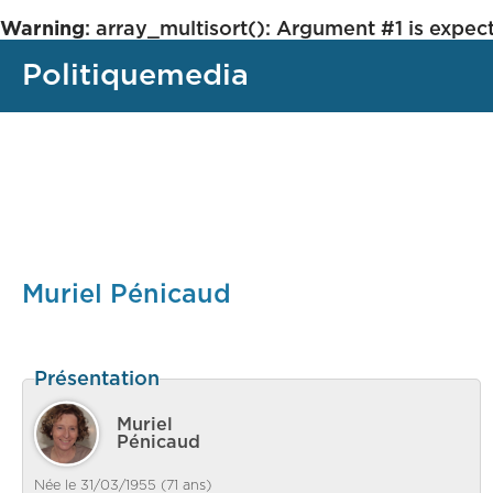
Warning
: array_multisort(): Argument #1 is expect
Politiquemedia
Muriel Pénicaud
Présentation
Muriel
Pénicaud
Née le 31/03/1955 (71 ans)