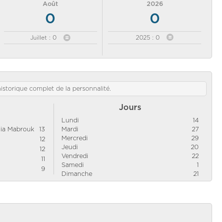
Août
2026
0
0
Juillet : 0
2025 : 0
'historique complet de la personnalité.
Jours
Lundi
14
nia Mabrouk
13
Mardi
27
Mercredi
29
12
Jeudi
20
12
Vendredi
22
11
Samedi
1
9
Dimanche
21