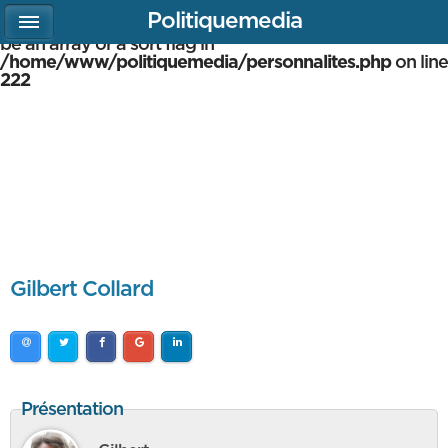
Politiquemedia
Warning
: array_multisort(): Argument #1 is expected to
be an array or a sort flag in
/home/www/politiquemedia/personnalites.php
on line
222
Gilbert Collard
Présentation