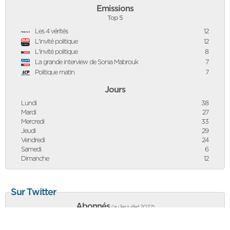
Emissions
Top 5
Les 4 vérités
12
L'invité politique
12
L'invité politique
8
La grande interview de Sonia Mabrouk
7
Politique matin
7
Jours
Lundi
38
Mardi
27
Mercredi
33
Jeudi
29
Vendredi
24
Samedi
6
Dimanche
12
Sur Twitter
Abonnés
(au 1er juillet 2022
)
324 091