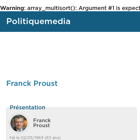
Warning
: array_multisort(): Argument #1 is expect
Politiquemedia
Franck Proust
Présentation
Franck
Proust
Né le 02/05/1963 (63 ans)