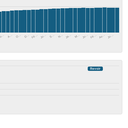
S…
O…
Ju…
M…
Ju…
A…
Av…
Ja…
Fé…
u…
Fé…
N…
D…
Ju…
Revoir