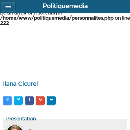
Politiquemedia
Warning
: array_multisort(): Argument #1 is expected to
be an array or a sort flag in
/home/www/politiquemedia/personnalites.php
on line
222
Ilana Cicurel
Présentation