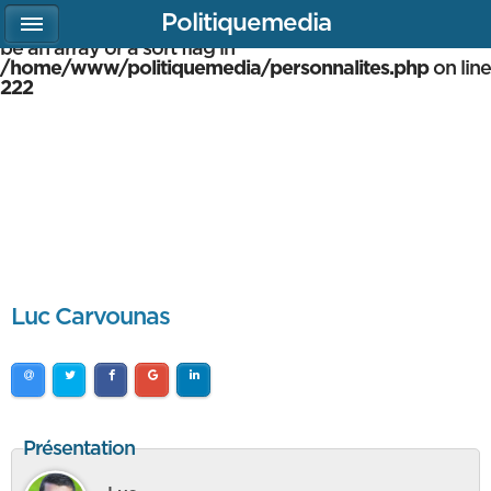
Politiquemedia
Warning
: array_multisort(): Argument #1 is expected to
be an array or a sort flag in
/home/www/politiquemedia/personnalites.php
on line
222
Luc Carvounas
Présentation