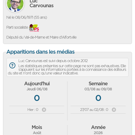
Luc
Carvounas
Né le 08/06/1971 (55 ans)
Parti socialiste
Député du Val-de-Marne et Maire d'Alfortville
Apparitions dans les médias
Luc Carvounas est suivi depuis octobre 2012
Les statistiques présentes sur cette page ne sont pas exhaustives. Elle
s'appuient sur les informations portées à la connaissance des éditeurs
du site et n'ont donc qu'une valeur indicative.
Aujourd'hui
Semaine
Jeudi 06/08
03/08 au 09/08
0
0
Hier : 0
27/07 au 02/08 : 0
Mois
Année
Août
2026