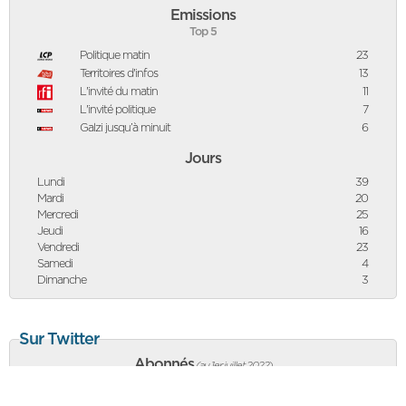
Emissions
Top 5
Politique matin
23
Territoires d'infos
13
L'invité du matin
11
L'invité politique
7
Galzi jusqu’à minuit
6
Jours
Lundi
39
Mardi
20
Mercredi
25
Jeudi
16
Vendredi
23
Samedi
4
Dimanche
3
Sur Twitter
Abonnés
(au 1er juillet 2022
)
16 788