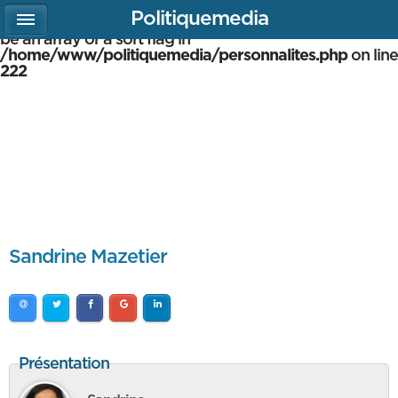
Politiquemedia
Warning
: array_multisort(): Argument #1 is expected to
be an array or a sort flag in
/home/www/politiquemedia/personnalites.php
on line
222
Sandrine Mazetier
Présentation