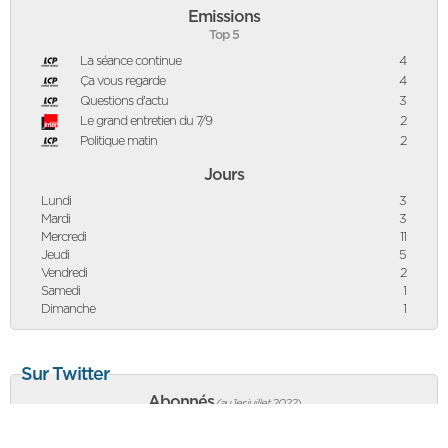
Emissions
Top 5
La séance continue
4
Ça vous regarde
4
Questions d'actu
3
Le grand entretien du 7/9
2
Politique matin
2
Jours
Lundi
3
Mardi
3
Mercredi
11
Jeudi
5
Vendredi
2
Samedi
1
Dimanche
1
Sur Twitter
Abonnés
(au 1er juillet 2022
)
18 878