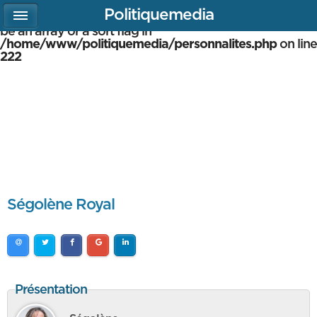
Politiquemedia
Warning
: array_multisort(): Argument #1 is expected to
be an array or a sort flag in
/home/www/politiquemedia/personnalites.php
on line
222
Ségolène Royal
Présentation