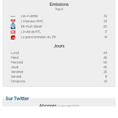
Emissions
Top 5
Les 4 vérités
32
L'interview RMC
23
19h Ruth Elkrief
20
L'invité de RTL
17
Le grand entretien du 7/9
14
Jours
Lundi
44
Mardi
46
Mercredi
56
Jeudi
45
Vendredi
25
Samedi
8
Dimanche
61
Sur Twitter
Abonnés
(au 1er juillet 2022
)
759 114