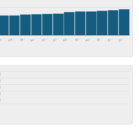
Ju…
Av…
Fé…
Ju…
M…
a…
Ju…
M…
M…
Ju…
Av…
Fé…
!
!
!
!
!