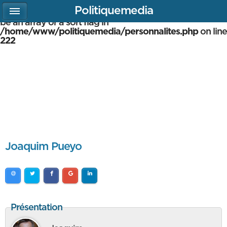
Politiquemedia
Warning
: array_multisort(): Argument #1 is expected to
be an array or a sort flag in
/home/www/politiquemedia/personnalites.php
on line
222
Joaquim Pueyo
Présentation