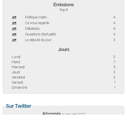
Emissions
Top 5
Politique matin
4
Ça vous regarde
4
Débatdoc
4
Questions d'actualité
4
Le député du jour
3
Jours
Lundi
5
Mardi
7
Mercredi
11
Jeudi
3
Vendredi
3
Samedi
1
Dimanche
1
Sur Twitter
Abonnés
(au 1er juillet 2022
)
1 237