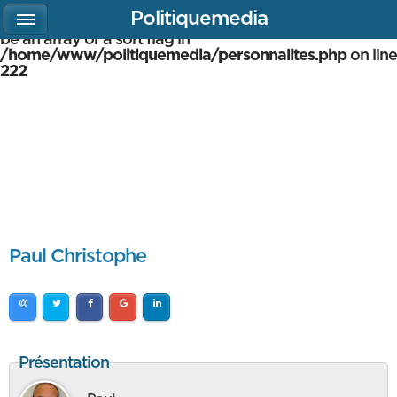
Politiquemedia
Warning
: array_multisort(): Argument #1 is expected to
be an array or a sort flag in
/home/www/politiquemedia/personnalites.php
on line
222
Paul Christophe
Présentation