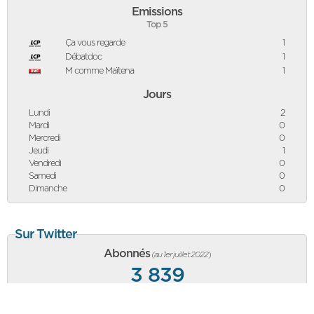
Emissions
Top 5
Ça vous regarde
1
Débatdoc
1
M comme Maïtena
1
Jours
Lundi
2
Mardi
0
Mercredi
0
Jeudi
1
Vendredi
0
Samedi
0
Dimanche
0
Sur Twitter
Abonnés
(au 1er juillet 2022
)
3 839
+93
abonnés vs mois précédent, équivalent à une hausse de
+2,48%