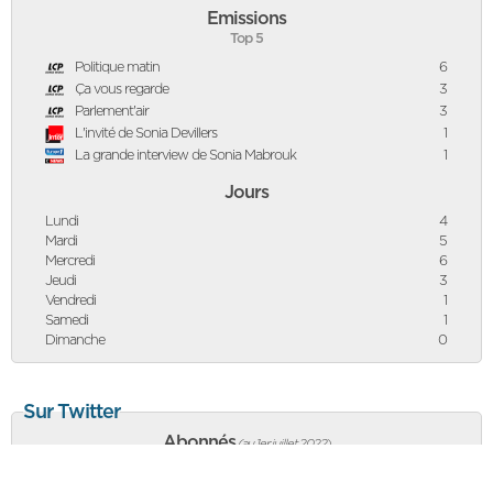
Emissions
Top 5
Politique matin
6
Ça vous regarde
3
Parlement'air
3
L'invité de Sonia Devillers
1
La grande interview de Sonia Mabrouk
1
Jours
Lundi
4
Mardi
5
Mercredi
6
Jeudi
3
Vendredi
1
Samedi
1
Dimanche
0
Sur Twitter
Abonnés
(au 1er juillet 2022
)
2 631