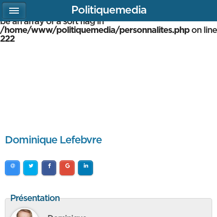
Politiquemedia
Warning
: array_multisort(): Argument #1 is expected to
be an array or a sort flag in
/home/www/politiquemedia/personnalites.php
on line
222
Dominique Lefebvre
Présentation