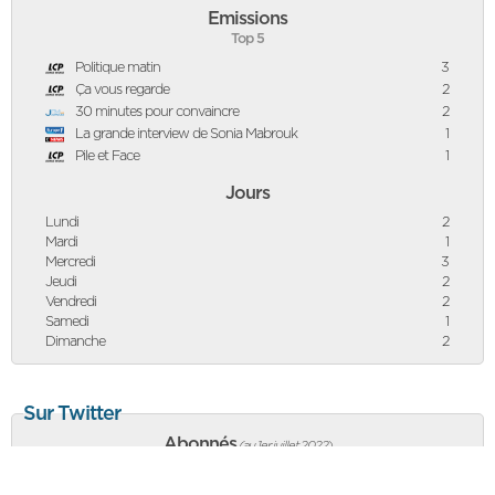
Emissions
Top 5
Politique matin
3
Ça vous regarde
2
30 minutes pour convaincre
2
La grande interview de Sonia Mabrouk
1
Pile et Face
1
Jours
Lundi
2
Mardi
1
Mercredi
3
Jeudi
2
Vendredi
2
Samedi
1
Dimanche
2
Sur Twitter
Abonnés
(au 1er juillet 2022
)
13 861