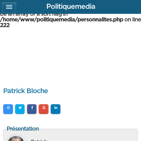
Politiquemedia
Warning
: array_multisort(): Argument #1 is expected to
be an array or a sort flag in
/home/www/politiquemedia/personnalites.php
on line
222
Patrick Bloche
Présentation